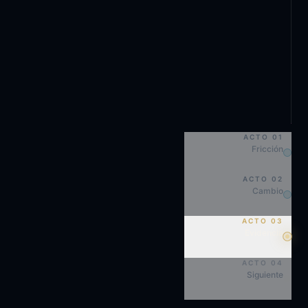
ACTO
01
Fricción
ACTO
02
Cambio
ACTO
03
Evidencia
ACTO
04
Siguiente