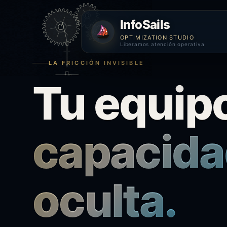
InfoSails
OPTIMIZATION STUDIO
Liberamos atención operativa
LA FRICCIÓN INVISIBLE
Tu
equip
capacida
oculta.