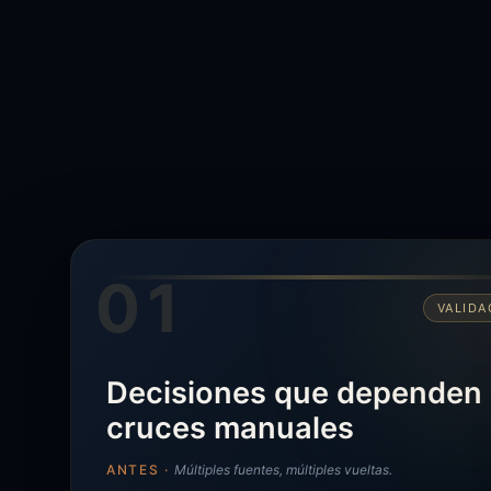
01
VALIDA
Decisiones que dependen
cruces manuales
ANTES ·
Múltiples fuentes, múltiples vueltas.