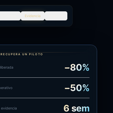
El cambio
Evidencia
Empezar
 RECUPERA UN PILOTO
−
80
%
liberada
−
50
%
perativo
6
sem
 evidencia