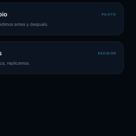
bio
PILOTO
edimos antes y después.
s
DECISIÓN
fica, replicamos.