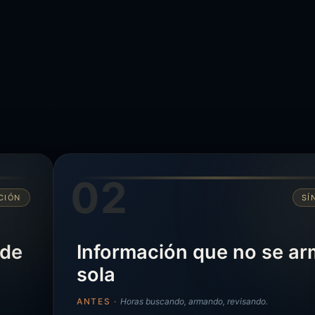
02
CIÓN
SÍ
 de
Información que no se a
sola
ANTES ·
Horas buscando, armando, revisando.